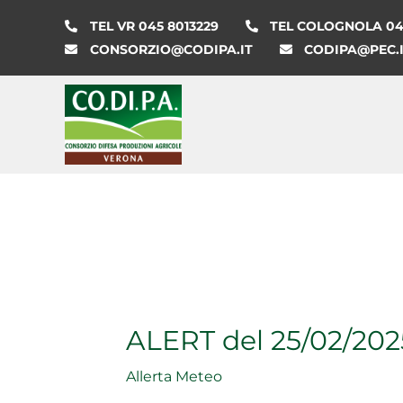
Vai
TEL VR 045 8013229
TEL COLOGNOLA 045
al
CONSORZIO@CODIPA.IT
CODIPA@PEC.
contenuto
ALERT del 25/02/202
Allerta Meteo