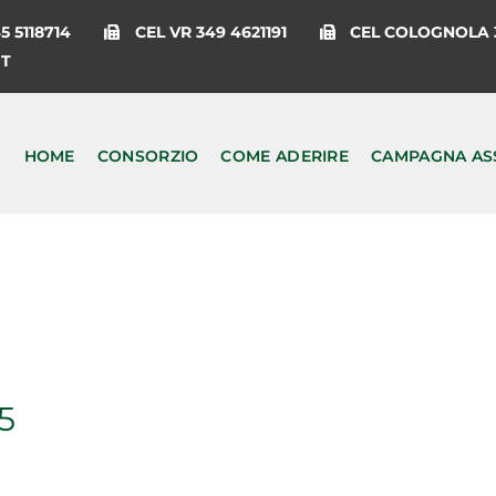
 5118714
CEL VR 349 4621191
CEL COLOGNOLA 3
IT
HOME
CONSORZIO
COME ADERIRE
CAMPAGNA AS
5