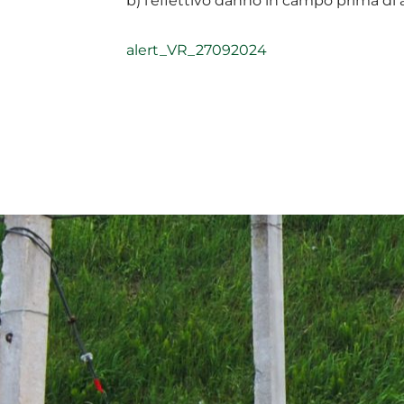
b) l’effettivo danno in campo prima di ap
alert_VR_27092024