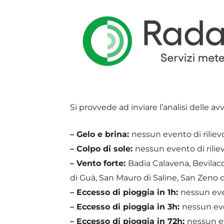
Si provvede ad inviare l’analisi delle av
– Gelo e brina:
nessun evento di riliev
– Colpo di sole:
nessun evento di riliev
– Vento forte:
Badia Calavena, Bevilac
di Guà, San Mauro di Saline, San Zeno 
– Eccesso di pioggia in 1h:
nessun even
– Eccesso di pioggia in 3h:
nessun eve
– Eccesso di pioggia in 72h:
nessun ev