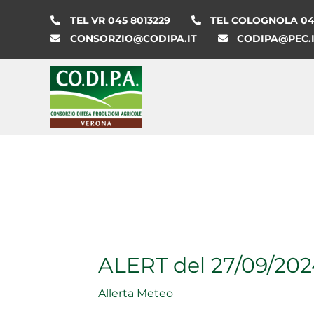
Vai
TEL VR 045 8013229
TEL COLOGNOLA 045
al
CONSORZIO@CODIPA.IT
CODIPA@PEC.
contenuto
ALERT del 27/09/202
Allerta Meteo