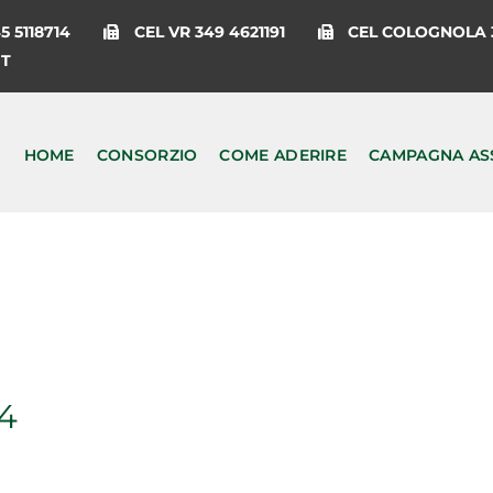
 5118714
CEL VR 349 4621191
CEL COLOGNOLA 3
IT
HOME
CONSORZIO
COME ADERIRE
CAMPAGNA AS
4