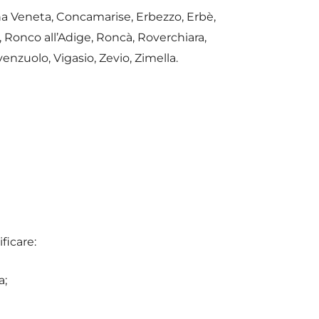
na Veneta, Concamarise, Erbezzo, Erbè,
, Ronco all’Adige, Roncà, Roverchiara,
enzuolo, Vigasio, Zevio, Zimella.
ficare:
a;