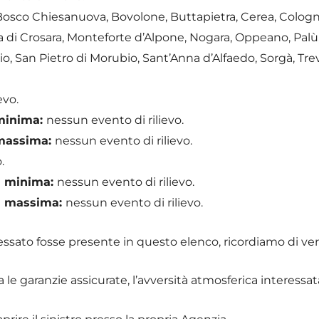
 Bosco Chiesanuova, Bovolone, Buttapietra, Cerea, Colog
hia di Crosara, Monteforte d’Alpone, Nogara, Oppeano, Palù
o, San Pietro di Morubio, Sant’Anna d’Alfaedo, Sorgà, Trev
evo.
 minima:
nessun evento di rilievo.
 massima:
nessun evento di rilievo.
.
ra minima:
nessun evento di rilievo.
ra massima:
nessun evento di rilievo.
essato fosse presente in questo elenco, ricordiamo di veri
tra le garanzie assicurate, l’avversità atmosferica interessat