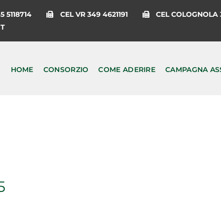
 5118714
CEL VR 349 4621191
CEL COLOGNOLA 3
IT
HOME
CONSORZIO
COME ADERIRE
CAMPAGNA AS
5