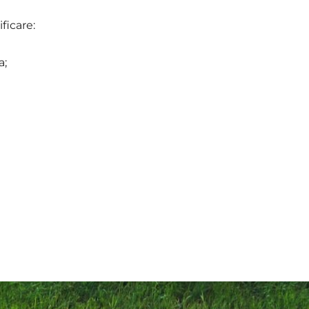
ficare:
a;