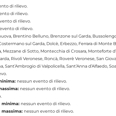
to di rilievo.
nto di rilievo.
ento di rilievo.
vento di rilievo.
anuova, Brentino Belluno, Brenzone sul Garda, Bussoleng
ostermano sul Garda, Dolcè, Erbezzo, Ferrara di Monte Ba
la, Mezzane di Sotto, Montecchia di Crosara, Monteforte d’
arda, Rivoli Veronese, Roncà, Roverè Veronese, San Giovan
, Sant’Ambrogio di Valpolicella, Sant’Anna d’Alfaedo, Soa
evo.
 minima:
nessun evento di rilievo.
 massima:
nessun evento di rilievo.
.
ra minima:
nessun evento di rilievo.
ra massima:
nessun evento di rilievo.