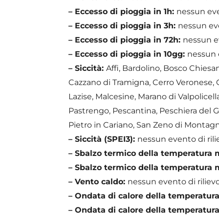
– Eccesso di pioggia in 1h:
nessun even
– Eccesso di pioggia in 3h:
nessun eve
– Eccesso di pioggia in 72h:
nessun ev
– Eccesso di pioggia in 10gg:
nessun e
– Siccità:
Affi, Bardolino, Bosco Chies
Cazzano di Tramigna, Cerro Veronese, C
Lazise, Malcesine, Marano di Valpolicel
Pastrengo, Pescantina, Peschiera del G
Pietro in Cariano, San Zeno di Montagna
– Siccità (SPEI3):
nessun evento di rili
– Sbalzo termico della temperatura
– Sbalzo termico della temperatura
– Vento caldo:
nessun evento di rilievo
– Ondata di calore della temperatu
– Ondata di calore della temperatu