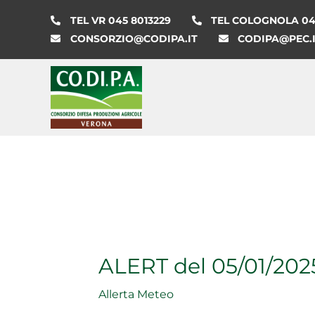
Vai
TEL VR 045 8013229
TEL COLOGNOLA 045
al
CONSORZIO@CODIPA.IT
CODIPA@PEC.
contenuto
ALERT del 05/01/202
Allerta Meteo